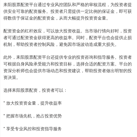
耒阳股票配资平台通过专业风控团队和严格的审核流程，为投资者提
供安全可靠的配资服务。投资者只需提供一定比例的保证金，即可获
得数倍于保证金的配资资金，从而大幅提升投资资金量。
配资资金的杠杆效应，可以放大投资收益。当市场行情向好时，投资
者可通过配资资金获得更高的收益率。同时，配资平台也会提供止损
机制，帮助投资者控制风险，避免因市场波动造成重大损失。
此外，耒阳股票配资平台还提供专业的投资咨询和指导服务。投资者
可根据自身风险承受能力和投资目标，选择合适的配资方案。平台的
资深分析师也会提供市场动态和投资建议，帮助投资者做出明智的投
资决策。
选择耒阳股票配资，投资者可以：
* 放大投资资金量，提升收益率
* 把握市场先机，抢占投资优势
* 享受专业风控和投资指导服务