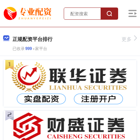
正规配资平台排行
更多
已收录
999
+家平台