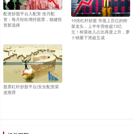
配资炒股平台入配资 按月配
资：每月轻松增持股票，稳健投
10倍杠杆炒股 市值上百亿的榨
资新选择
菜龙头，上半年营收超13亿
元！榨菜收入占比再度上升，萝
卜销量下滑超五成
股票杠杆炒股平台|安全配资渠
道推荐