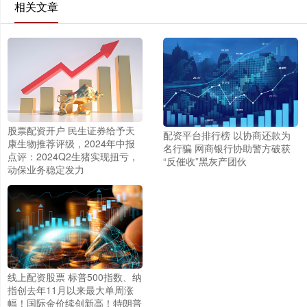
相关文章
股票配资开户 民生证券给予天
配资平台排行榜 以协商还款为
康生物推荐评级，2024年中报
名行骗 网商银行协助警方破获
点评：2024Q2生猪实现扭亏，
“反催收”黑灰产团伙
动保业务稳定发力
线上配资股票 标普500指数、纳
指创去年11月以来最大单周涨
幅！国际金价续创新高！特朗普