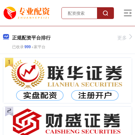
正规配资平台排行
更多
已收录
999
+家平台