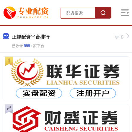
正规配资平台排行
更多
已收录
999
+家平台