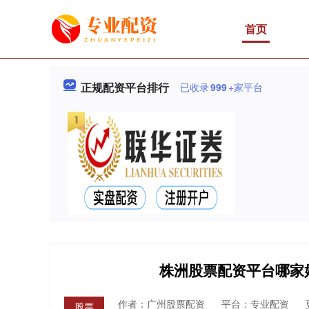
首页
正规配资平台排行
已收录
999
+家平台
株洲股票配资平台哪家
作者：广州股票配资
平台：专业配资
股票