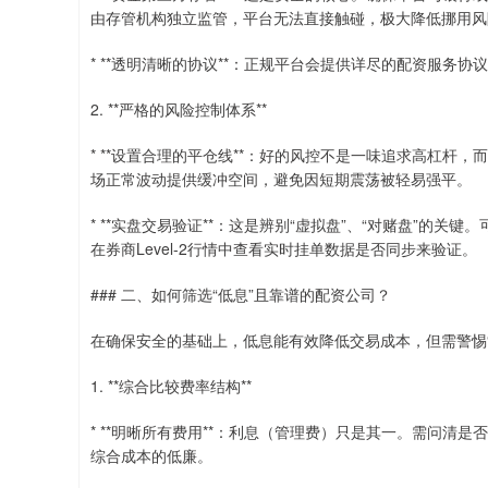
由存管机构独立监管，平台无法直接触碰，极大降低挪用风
* **透明清晰的协议**：正规平台会提供详尽的配资服
2. **严格的风险控制体系**
* **设置合理的平仓线**：好的风控不是一味追求高杠
场正常波动提供缓冲空间，避免因短期震荡被轻易强平。
* **实盘交易验证**：这是辨别“虚拟盘”、“对赌盘”的
在券商Level-2行情中查看实时挂单数据是否同步来验证。
### 二、如何筛选“低息”且靠谱的配资公司？
在确保安全的基础上，低息能有效降低交易成本，但需警惕“
1. **综合比较费率结构**
* **明晰所有费用**：利息（管理费）只是其一。需问
综合成本的低廉。