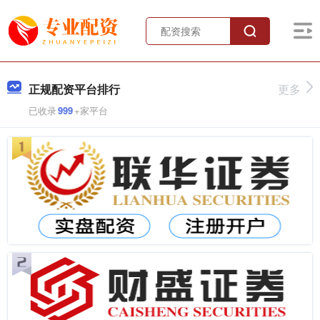
正规配资平台排行
更多
已收录
999
+家平台