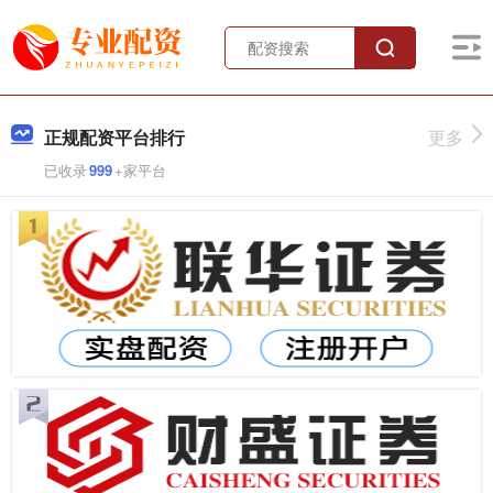
正规配资平台排行
更多
已收录
999
+家平台