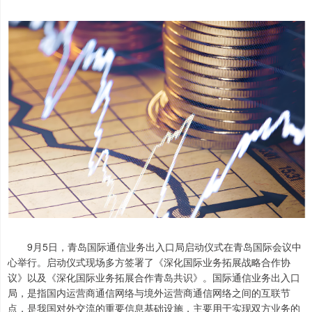
9月5日，青岛国际通信业务出入口局启动仪式在青岛国际会议中
心举行。启动仪式现场多方签署了《深化国际业务拓展战略合作协
议》以及《深化国际业务拓展合作青岛共识》。国际通信业务出入口
局，是指国内运营商通信网络与境外运营商通信网络之间的互联节
点，是我国对外交流的重要信息基础设施，主要用于实现双方业务的