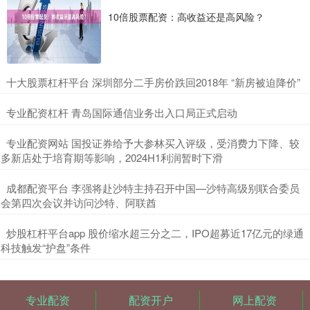
10倍股票配资：高收益还是高风险？
​十大股票杠杆平台 深圳部分二手房价跌回2018年 “新房被迫降价”
​专业配资杠杆 青岛国际通信业务出入口局正式启动
​专业配资网站 国投证券给予大参林买入评级，受消费力下降、较
多新店处于培育期等影响，2024H1利润暂时下滑
​成都配资平台 李强将赴沙特主持召开中国—沙特高级别联合委员
会第四次会议并访问沙特、阿联酋
​炒股杠杆平台app 股价缩水超三分之二，IPO超募近17亿元的绿通
科技触发“护盘”条件
专业配资
配资开户
网上配资