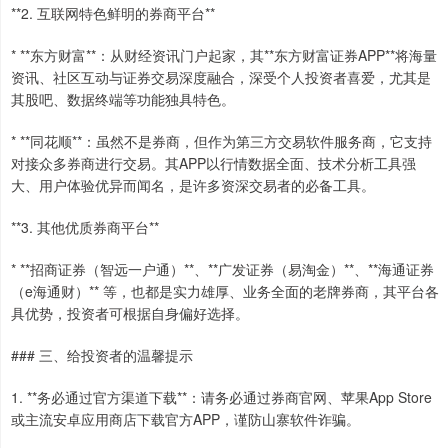
**2. 互联网特色鲜明的券商平台**
* **东方财富**：从财经资讯门户起家，其**东方财富证券APP**将海量
资讯、社区互动与证券交易深度融合，深受个人投资者喜爱，尤其是
其股吧、数据终端等功能独具特色。
* **同花顺**：虽然不是券商，但作为第三方交易软件服务商，它支持
对接众多券商进行交易。其APP以行情数据全面、技术分析工具强
大、用户体验优异而闻名，是许多资深交易者的必备工具。
**3. 其他优质券商平台**
* **招商证券（智远一户通）**、**广发证券（易淘金）**、**海通证券
（e海通财）** 等，也都是实力雄厚、业务全面的老牌券商，其平台各
具优势，投资者可根据自身偏好选择。
### 三、给投资者的温馨提示
1. **务必通过官方渠道下载**：请务必通过券商官网、苹果App Store
或主流安卓应用商店下载官方APP，谨防山寨软件诈骗。