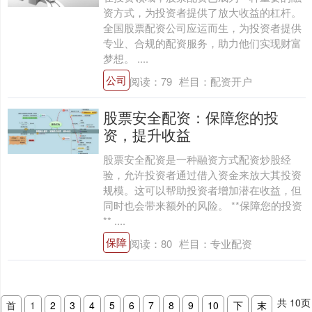
资方式，为投资者提供了放大收益的杠杆。
全国股票配资公司应运而生，为投资者提供
专业、合规的配资服务，助力他们实现财富
梦想。 ....
公司
阅读：
79
栏目：
配资开户
股票安全配资：保障您的投
资，提升收益
股票安全配资是一种融资方式配资炒股经
验，允许投资者通过借入资金来放大其投资
规模。这可以帮助投资者增加潜在收益，但
同时也会带来额外的风险。 **保障您的投资
** ....
保障
阅读：
80
栏目：
专业配资
共
10
页
首
1
2
3
4
5
6
7
8
9
10
下
末