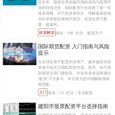
近年来，随着全球金融市场的波动与监管环
境的持续演变，国际配资行业迎来了新一轮
政策调整。对于投资者而言，理解最新政策
动向并掌握合规操作路径，是优化资产配
置、规避风....
政策解读
阅读：
106
栏目：
配资开户
国际期货配资 入门指南与风险
提示
在全球化资产配置的浪潮下，越来越多的投
资者开始关注国际期货市场。然而，由于国
际期货交易门槛较高，许多投资者选择通过
“配资”方式参与。本文将为您详细解析国际
期货配....
入门
阅读：
73
栏目：
专业配资
建阳市股票配资平台选择指南
在建阳市进行股票配资，选择合适的平台是