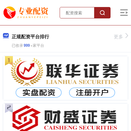
正规配资平台排行
更多
已收录
999
+家平台