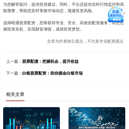
为您解答疑问，提供投资建议。同时，平台还提供实时行情监控和风
险预警，帮助您及时掌握市场动态，规避投资风险。
选择昭通股票配资，您将获得专业、安全、高效的配资服务，助您把
握投资良机，实现财富增值，成就投资梦想。
文章为作者独立观点，不代表专业配资观点
上一篇：
股票配债：把握机会，提升收益
下一篇：
白银股票配资：助你掘金白银市场
相关文章