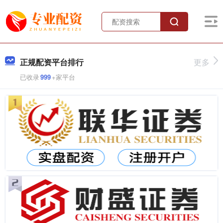
正规配资平台排行
更多
已收录
999
+家平台