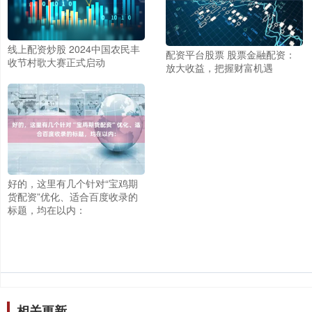
线上配资炒股 2024中国农民丰
配资平台股票 股票金融配资：
收节村歌大赛正式启动
放大收益，把握财富机遇
好的，这里有几个针对“宝鸡期
货配资”优化、适合百度收录的
标题，均在以内：
相关更新