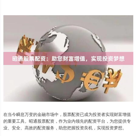
在当今瞬息万变的金融市场中，股票配资已成为投资者实现财富增值
的重要工具。昭通股票配资，作为业内领先的配资平台，为您提供专
业、安全、高效的配资服务，助您把握投资良机，实现投资梦想。