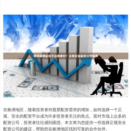
在株洲地区，随着投资者对股票配资需求的增加，如何选择一个正
规、安全的配资平台成为许多投资者关注的焦点。面对市场上众多的
配资公司，投资者往往感到困惑。本文将为您提供一些选择正规安全
配资公司的建议，帮助您在株洲地区找到可靠的合作伙伴。