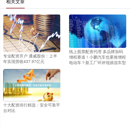
相关文章
线上股票配资代理 多品牌加码
专业配资开户 通威股份：上半
增程赛道！小鹏汽车也要推增程
年实现营收437.97亿元
电动车？新工厂环评现插混车型
十大配资排行精选：安全可靠平
台对比