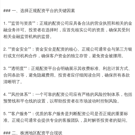
### 一、选择正规配资平台的关键因素
1. **监管与资质**：正规的配资公司应具备合法的营业执照和相关的金
融业务许可。投资者在选择时，应首先核实公司的资质，确保其受到
相关金融监管机构的监督。
2. **资金安全**：资金安全是配资的核心。正规公司通常会与第三方银
行或支付机构合作，确保客户资金的独立存管，避免资金被挪用。
3. **透明度**：正规配资平台会明确展示其收费标准、利息计算方式、
合同条款等，避免隐藏费用。投资者应仔细阅读合同，确保所有条款
清晰明了。
4. **风控体系**：一个可靠的配资公司应有严格的风险控制体系，包括
预警线和平仓线的设置，以帮助投资者在市场波动时控制风险。
5. **客户服务**：优质的客户服务是判断配资公司是否正规的重要标
准。正规公司通常会提供专业的客服团队，及时解答投资者的疑问。
### 二、株洲地区配资平台现状