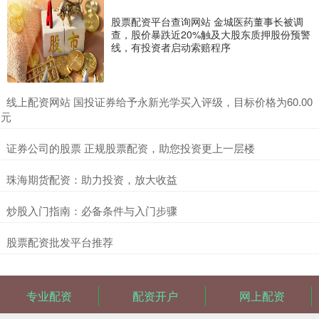
股票配资平台查询网站 金城医药董事长被调
查，股价暴跌近20%触及大股东质押股份预警
线，有投资者启动索赔程序
​线上配资网站 国投证券给予永新光学买入评级，目标价格为60.00
元
​证券公司的股票 正规股票配资，助您投资更上一层楼
​珠海期货配资：助力投资，放大收益
​炒股入门指南：必备条件与入门步骤
​股票配资批发平台推荐
专业配资
配资开户
网上配资