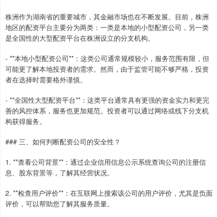
株洲作为湖南省的重要城市，其金融市场也在不断发展。目前，株洲
地区的配资平台主要分为两类：一类是本地的小型配资公司，另一类
是全国性的大型配资平台在株洲设立的分支机构。
- **本地小型配资公司**：这类公司通常规模较小，服务范围有限，但
可能更了解本地投资者的需求。然而，由于监管可能不够严格，投资
者在选择时需要格外谨慎。
- **全国性大型配资平台**：这类平台通常具有更强的资金实力和更完
善的风控体系，服务也更加规范。投资者可以通过网络或线下分支机
构获得服务。
### 三、如何判断配资公司的安全性？
1. **查看公司背景**：通过企业信用信息公示系统查询公司的注册信
息、股东背景等，了解其经营状况。
2. **检查用户评价**：在互联网上搜索该公司的用户评价，尤其是负面
评价，可以帮助您了解其服务质量。