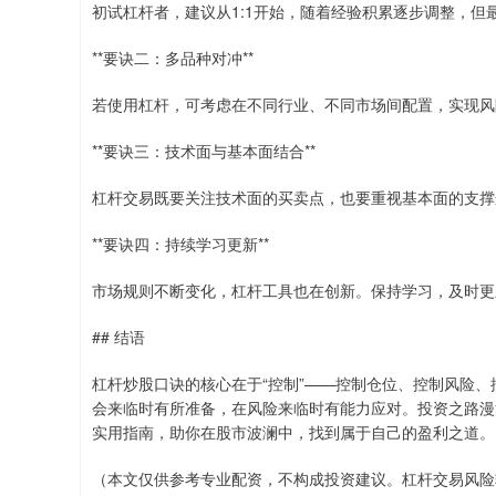
初试杠杆者，建议从1:1开始，随着经验积累逐步调整，但最
**要诀二：多品种对冲**
若使用杠杆，可考虑在不同行业、不同市场间配置，实现风
**要诀三：技术面与基本面结合**
杠杆交易既要关注技术面的买卖点，也要重视基本面的支撑
**要诀四：持续学习更新**
市场规则不断变化，杠杆工具也在创新。保持学习，及时更
## 结语
杠杆炒股口诀的核心在于“控制”——控制仓位、控制风险
会来临时有所准备，在风险来临时有能力应对。投资之路漫
实用指南，助你在股市波澜中，找到属于自己的盈利之道。
（本文仅供参考专业配资，不构成投资建议。杠杆交易风险