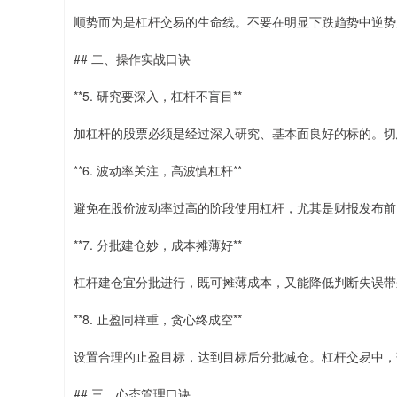
顺势而为是杠杆交易的生命线。不要在明显下跌趋势中逆势
## 二、操作实战口诀
**5. 研究要深入，杠杆不盲目**
加杠杆的股票必须是经过深入研究、基本面良好的标的。切
**6. 波动率关注，高波慎杠杆**
避免在股价波动率过高的阶段使用杠杆，尤其是财报发布前
**7. 分批建仓妙，成本摊薄好**
杠杆建仓宜分批进行，既可摊薄成本，又能降低判断失误带
**8. 止盈同样重，贪心终成空**
设置合理的止盈目标，达到目标后分批减仓。杠杆交易中，
## 三、心态管理口诀