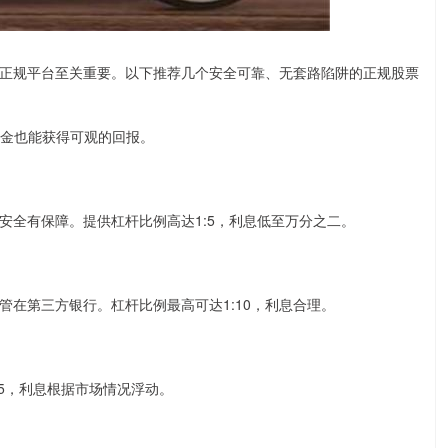
正规平台至关重要。以下推荐几个安全可靠、无套路陷阱的正规股票
额资金也能获得可观的回报。
安全有保障。提供杠杆比例高达1:5，利息低至万分之二。
在第三方银行。杠杆比例最高可达1:10，利息合理。
5，利息根据市场情况浮动。