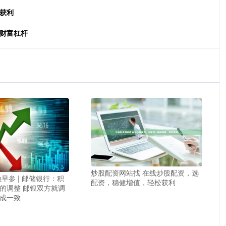
获利
动财富杠杆
炒股配资网站找 在线炒股配资，选
早参 | 邮储银行：积
配资，稳健增值，轻松获利
的调整 邮银双方就调
成一致