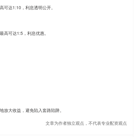
可达1:10，利息透明公开。
高可达1:5，利息优惠。
地放大收益，避免陷入套路陷阱。
文章为作者独立观点，不代表专业配资观点