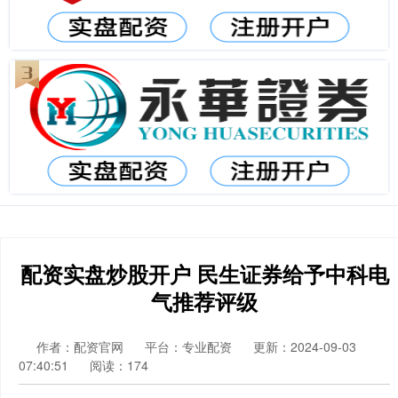
配资实盘炒股开户 民生证券给予中科电
气推荐评级
作者：配资官网
平台：专业配资
更新：2024-09-03
07:40:51
阅读：174