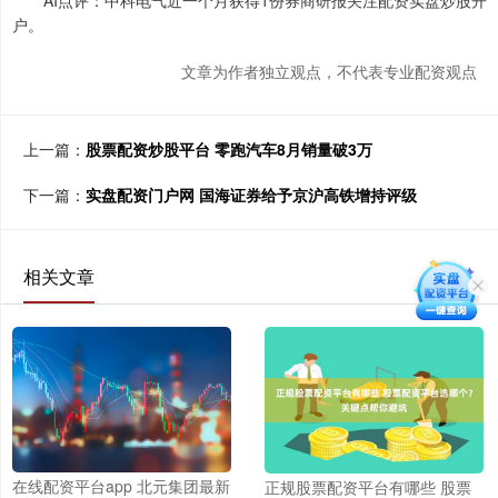
AI点评：中科电气近一个月获得1份券商研报关注配资实盘炒股开
户。
文章为作者独立观点，不代表专业配资观点
上一篇：
股票配资炒股平台 零跑汽车8月销量破3万
下一篇：
实盘配资门户网 国海证券给予京沪高铁增持评级
相关文章
在线配资平台app 北元集团最新
正规股票配资平台有哪些 股票