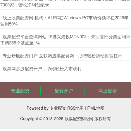
7000家，营收净利创纪录
​线上股票配资网 机构：AI PC在Windows PC市场份额将在2026年
达到50%
​股票配资平台查询网站 19港兴港投MTN003：未回售部分票面利率
下调365个基点至1%
​专业炒股配资门户 互联网股票配资网：助您轻松撬动财富杠杆
​股票网炒股配资开户，助你轻松入市获利
专业配资
配资开户
网上配资
Powered by
专业配资
RSS地图
HTML地图
Copyright
© 2013-2025
股票配资财经网
版权所有