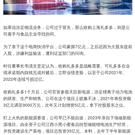
如果说涉足物流业务，公司过于冒失，那么收购上海礼多多，则是公
司着手与食品主业寻找协同。
为了拿下这个电商快消平台，公司豪掷7亿元，之后还因为大股东提前
入股，涉嫌利益输送，遭到证监部门的问询。
时任董事长韦清文坚定认为，收购礼多多是战略需要。可礼多多在业
绩承诺期内踩线完成对赌后，立即业绩变脸，以至于公司2021年、
2022年连续亏损过亿。
收购礼多多1个月后，公司官宣参股天臣新电源，涉足锂离子动力电池
的研发、生产和销售。公司在这个项目上犹豫不决，2021年将投资额
3亿元调至9000万元，次年又计划增资5亿元，拿下控股股东之位。
盯上火热的新能源赛道，公司早已不能自拔，2023年亲自下场做新能
源项目。由全资子公司江西小黑小蜜食品转型储能锂电池生产经营，
并投资建设生产基地，项目总投资35亿元。未料，去年下半年新能源