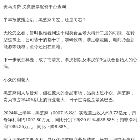
斑马消费 沈庹股票配资平台查询
半年报披露之后，黑芝麻向左，还是向右？
无论怎么看，暂时很难看到这个糊类食品老大梅开二度的可能。在转
型这事上，公司该干的都干了，加码饮料、涉足物流园、电商乃至新
能源等领域，至今还困在原地。
下一步该怎样走，成了韦清文、李汉朝以及李汉荣3位联合创始人的心
病。
小众的糊老大
黑芝麻糊人尽皆知，但在庞大的食品市场，品类太过小众。黑芝麻，
贵为市占率40%以上的行业老大，日子过得也是紧紧巴巴。
2024年上半年，黑芝麻（000716.SZ）实现营业收入约9.73亿元，归
母净利润约1097.80万元，同比分别下降20.51%和36.88%；扣非净利
润1065.25万元，同比下降8.88%。
收入下降的主要原因，是优化调整电商业务结构，压减亏损或无盈利