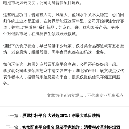
电池市场风云突变，公司明确暂停项目建设。
这些转型项目，普遍投入高、风险大、盈利水平又不太稳定，恐怕回
归传统主业才是正道。在跨界新能源这两年里，公司开始押注食疗赛
道，并推出“黑养黑”系列新品，芝麻丸、饼、糕和浆等产品。另外，
针对银龄市场，在滋补养生领域跃跃欲试。
但眼下的食疗赛道，早已涌进不少玩家，仅谷类食品赛道就有五谷磨
坊、老金磨坊，维维股份、黑牛食品也都在加码这一业务。
如何玩转这一粒黑芝麻股票配资平台查询，公司还得好好想一想。
李汉朝公司李汉荣黑芝麻韦清文发布于：湖北省声明：该文观点仅代
表作者本人，搜狐号系信息发布平台，搜狐仅提供信息存储空间服
务。
文章为作者独立观点，不代表专业配资观点
上一篇：
股票杠杆平台 ​大跌超28%！创最大单日跌幅
下一篇：
实盘配资平台排名 经济学家姚洋：消费税改革利好烟酒