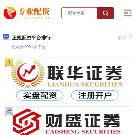
正规配资平台排行
更多
已收录
999
+家平台