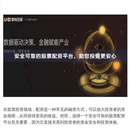
在股票投资领域，配资是一种常见的融资方式，可以放大投资者的资
金规模，从而获得更高的收益。然而，选择一个安全可靠的股票配资
平台至关重要，因为它直接关系到投资者的资金安全和投资体验。