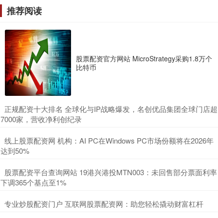
推荐阅读
股票配资官方网站 MicroStrategy采购1.8万个
比特币
​正规配资十大排名 全球化与IP战略爆发，名创优品集团全球门店超
7000家，营收净利创纪录
​线上股票配资网 机构：AI PC在Windows PC市场份额将在2026年
达到50%
​股票配资平台查询网站 19港兴港投MTN003：未回售部分票面利率
下调365个基点至1%
​专业炒股配资门户 互联网股票配资网：助您轻松撬动财富杠杆