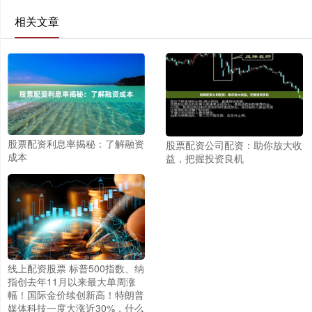
相关文章
股票配资利息率揭秘：了解融资
股票配资公司配资：助你放大收
成本
益，把握投资良机
线上配资股票 标普500指数、纳
指创去年11月以来最大单周涨
幅！国际金价续创新高！特朗普
媒体科技一度大涨近30%，什么