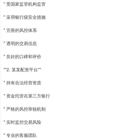
* 受国家监管机构监管
* 采用银行级安全措施
* 完善的风控体系
* 透明的交易信息
* 良好的口碑和评价
**2. 某某配资平台**
* 持有合法经营资质
* 资金托管在第三方银行
* 严格的风控审核机制
* 实时监控交易风险
* 专业的客服团队