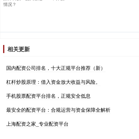
情况？
相关更新
国内配资公司排名，十大正规平台推荐（新）
杠杆炒股原理：借入资金放大收益与风险。
手机股票配资平台排名，正规安全低息
最安全的配资平台：合规运营与资金保障全解析
上海配资之家_专业配资平台