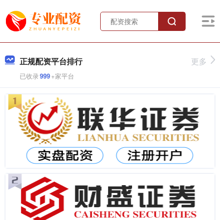
正规配资平台排行
更多
已收录
999
+家平台