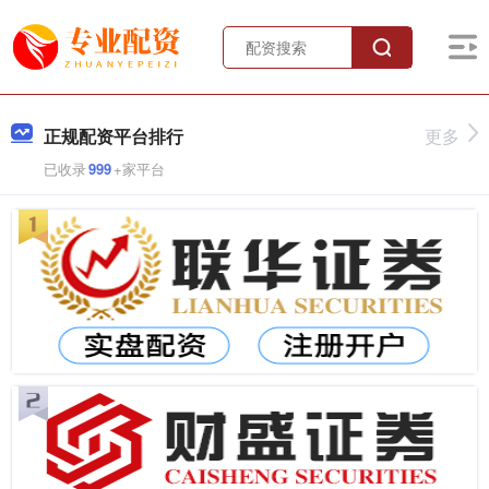
正规配资平台排行
更多
已收录
999
+家平台