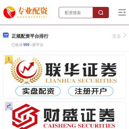
正规配资平台排行
更多
已收录
999
+家平台