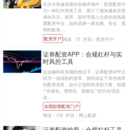
在当今快速发展的金融市场中，股票配资作
为一种杠杆投资工具，吸引了越来越多投资
者的关注。然而，面对市面上众多的在线股
票配资平台，如何选择一家合规、安全、透
明的配资....
配资开户
阅读：
73
栏目：
配资开户
证券配资APP：合规杠杆与实
时风控工具
在金融科技浪潮的推动下，证券配资APP正
经历一场深刻的变革。曾经游走于灰色地带
的配资业务，如今正借助技术的力量，朝着
**合规化、透明化、智能化**的方向演进。
这....
全国炒股配资门户
阅读：
176
栏目：
网上配资
证券配资炒股：合规杠杆工具