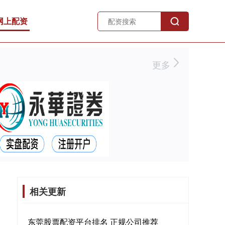
网上配资
更多
相关更新
东莞股票配资平台排名 正规公司推荐