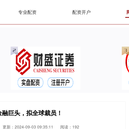
专业配资
配资开户
金融巨头，拟全球裁员！
更新：2024-09-03 09:35:11
阅读：192