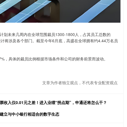
来几周内在全球范围裁员1300-1800人，占其员工总数的
计将涉及各个部门。截至今年6月底，高盛在全球拥有约4.44万名员
7%，具体的裁员比例根据市场条件和公司的财务前景而波动。
文章为作者独立观点，不代表专业配资观点
收入仅0.01元之差！进入业绩“拐点期”，申通还将怎么干？
：建立与中小银行相适合的数字生态