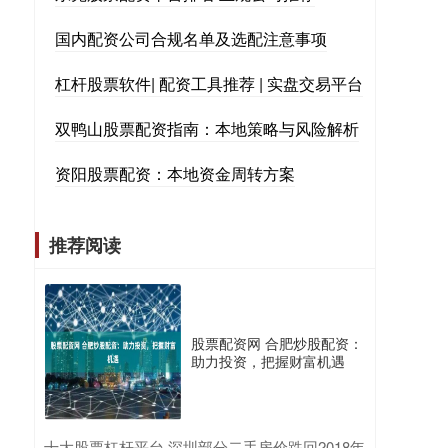
国内配资公司合规名单及选配注意事项
杠杆股票软件| 配资工具推荐 | 实盘交易平台
双鸭山股票配资指南：本地策略与风险解析
资阳股票配资：本地资金周转方案
推荐阅读
股票配资网 合肥炒股配资：
助力投资，把握财富机遇
​十大股票杠杆平台 深圳部分二手房价跌回2018年