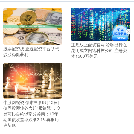
正规线上配资官网 哈啰出行在
股票配资线 正规配资平台助您
昆明成立网络科技公司 注册资
炒股稳健获利
本1500万美元
牛股网配资 债市早参9月12日|
债券投顾业务念起“紧箍咒”，交
易商协会约谈部分券商；10年
期国债收益率跌破2.1%再创历
史新低