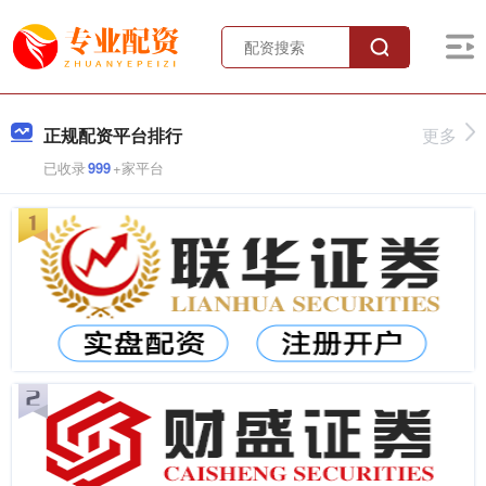
正规配资平台排行
更多
已收录
999
+家平台