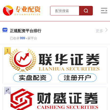
正规配资平台排行
更多
已收录
999
+家平台