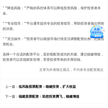
* **降低风险：**严格的风控体系可以降低投资风险，保护投资者本
金。
* **专业指导：**平台通常提供专业的投资指导，帮助投资者做出明智
的决策。
* **灵活操作：**投资者可以根据市场行情灵活调整配资比例，把握投
资机会。
选择一个合适的配资平台，是炒股配资成功的关键。通过稳健增值，
投资者可以实现财富倍增，享受投资带来的丰厚回报。
文章为作者独立观点，不代表专业配资观点
上一篇：
低风险股票配资：稳健投资，扩大收益
下一篇：
福建股票配资：助您投资腾飞，稳健增值