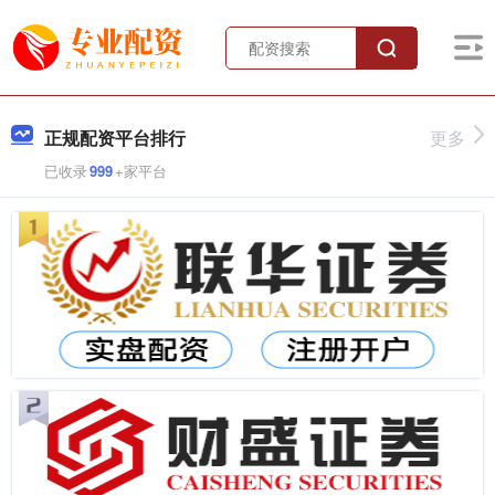
正规配资平台排行
更多
已收录
999
+家平台