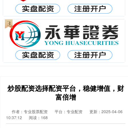
炒股配资选择配资平台，稳健增值，财
富倍增
作者：专业股票配资
平台：专业配资
更新：2025-04-06
10:37:12
阅读：168